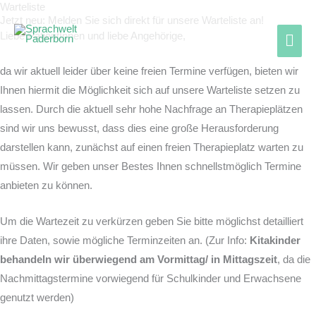
Warteliste
Zum
Hau
Jetzt neu: Melden Sie sich direkt für unsere Warteliste an!
Inhalt
Liebe PatientInnen und liebe Angehörige,
springen
da wir aktuell leider über keine freien Termine verfügen, bieten wir
Ihnen hiermit die Möglichkeit sich auf unsere Warteliste setzen zu
lassen. Durch die aktuell sehr hohe Nachfrage an Therapieplätzen
sind wir uns bewusst, dass dies eine große Herausforderung
darstellen kann, zunächst auf einen freien Therapieplatz warten zu
müssen. Wir geben unser Bestes Ihnen schnellstmöglich Termine
anbieten zu können.
Um die Wartezeit zu verkürzen geben Sie bitte möglichst detailliert
ihre Daten, sowie mögliche Terminzeiten an. (Zur Info:
Kitakinder
behandeln wir überwiegend am Vormittag/ in Mittagszeit
, da die
Nachmittagstermine vorwiegend für Schulkinder und Erwachsene
genutzt werden)